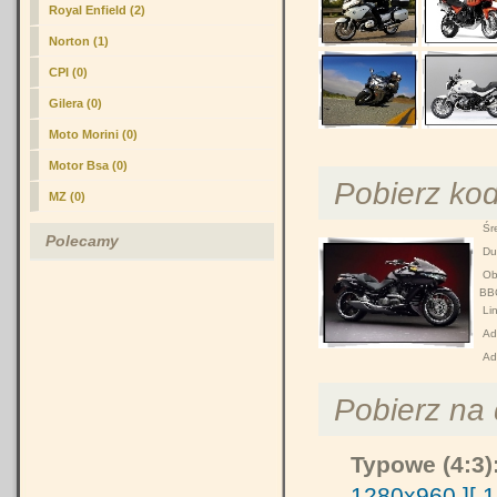
Royal Enfield (2)
Norton (1)
CPI (0)
Gilera (0)
Moto Morini (0)
Motor Bsa (0)
Pobierz ko
MZ (0)
Śre
Polecamy
Duż
Obr
BB
Lin
Adr
Ad
Pobierz na d
Typowe (4:3)
1280x960 ]
[ 