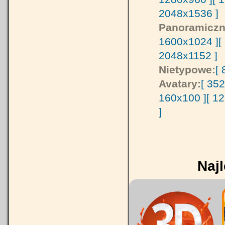
2048x1536 ]
Panoramiczn
1600x1024 ]
[
2048x1152 ]
Nietypowe:
[
Avatary:
[ 35
160x100 ]
[ 1
]
Najl