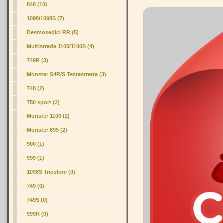
848 (10)
1098/1098S
(7)
Desmosedici RR (5)
Multistrada 1100/1100S (4)
749R (3)
Monster S4R/S Testastretta (3)
748 (2)
750 sport (2)
Monster 1100 (2)
Monster 695 (2)
900 (1)
999 (1)
1098S Tricolore (0)
749 (0)
749S (0)
999R (0)