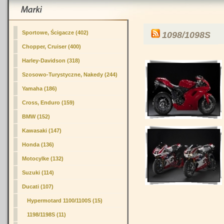
Sportowe, Ścigacze (402)
1098/1098S
Chopper, Cruiser (400)
Harley-Davidson (318)
Szosowo-Turystyczne, Nakedy (244)
Yamaha (186)
Cross, Enduro (159)
BMW (152)
Kawasaki (147)
Honda (136)
Motocylke (132)
Suzuki (114)
Ducati (107)
Hypermotard 1100/1100S (15)
1198/1198S (11)