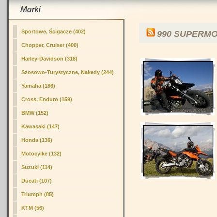
Sportowe, Ścigacze (402)
990 SUPERM
Chopper, Cruiser (400)
Harley-Davidson (318)
Szosowo-Turystyczne, Nakedy (244)
Yamaha (186)
Cross, Enduro (159)
BMW (152)
Kawasaki (147)
Honda (136)
Motocylke (132)
Suzuki (114)
Ducati (107)
Triumph (85)
KTM (56)