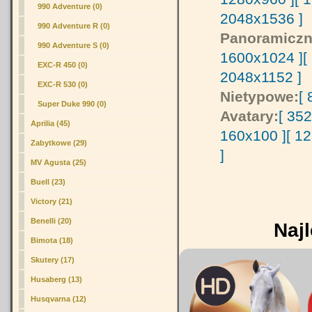
990 Adventure (0)
2048x1536 ]
990 Adventure R (0)
Panoramiczn
990 Adventure S (0)
1600x1024 ]
[
EXC-R 450 (0)
2048x1152 ]
EXC-R 530 (0)
Nietypowe:
[
Super Duke 990 (0)
Avatary:
[ 35
Aprilia (45)
160x100 ]
[ 1
Zabytkowe (29)
]
MV Agusta (25)
Buell (23)
Victory (21)
Benelli (20)
Najl
Bimota (18)
Skutery (17)
Husaberg (13)
Husqvarna (12)