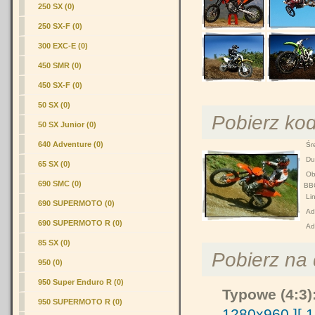
250 SX (0)
250 SX-F (0)
300 EXC-E (0)
450 SMR (0)
450 SX-F (0)
50 SX (0)
Pobierz ko
50 SX Junior (0)
640 Adventure (0)
Śre
Duż
65 SX (0)
Obr
690 SMC (0)
BB
Lin
690 SUPERMOTO (0)
Adr
690 SUPERMOTO R (0)
Ad
85 SX (0)
Pobierz na d
950 (0)
950 Super Enduro R (0)
Typowe (4:3)
950 SUPERMOTO R (0)
1280x960 ]
[ 