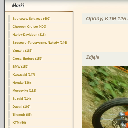
Opony, KTM 125 
Sportowe, Ścigacze (402)
Chopper, Cruiser (400)
Harley-Davidson (318)
Szosowo-Turystyczne, Nakedy (244)
Yamaha (186)
Zdjęie
Cross, Enduro
(159)
BMW (152)
Kawasaki (147)
Honda (136)
Motocylke (132)
Suzuki (114)
Ducati (107)
Triumph (85)
KTM (56)